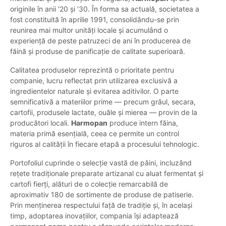
originile în anii '20 și '30. În forma sa actuală, societatea a
fost constituită în aprilie 1991, consolidându-se prin
reunirea mai multor unități locale și acumulând o
experiență de peste patruzeci de ani în producerea de
făină și produse de panificație de calitate superioară.
Calitatea produselor reprezintă o prioritate pentru
companie, lucru reflectat prin utilizarea exclusivă a
ingredientelor naturale și evitarea aditivilor. O parte
semnificativă a materiilor prime — precum grâul, secara,
cartofii, produsele lactate, ouăle și mierea — provin de la
producători locali.
Harmopan
produce intern făina,
materia primă esențială, ceea ce permite un control
riguros al calității în fiecare etapă a procesului tehnologic.
Portofoliul cuprinde o selecție vastă de pâini, incluzând
rețete tradiționale preparate artizanal cu aluat fermentat și
cartofi fierți, alături de o colecție remarcabilă de
aproximativ 180 de sortimente de produse de patiserie.
Prin menținerea respectului față de tradiție și, în același
timp, adoptarea inovațiilor, compania își adaptează