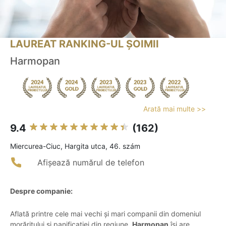
LAUREAT RANKING-UL ȘOIMII
Harmopan
Arată mai multe >>
9.4
(162)
Miercurea-Ciuc, Hargita utca, 46. szám
Afișează numărul de telefon
Despre companie:
Aflată printre cele mai vechi și mari companii din domeniul
morăritului și panificației din regiune,
Harmopan
își are