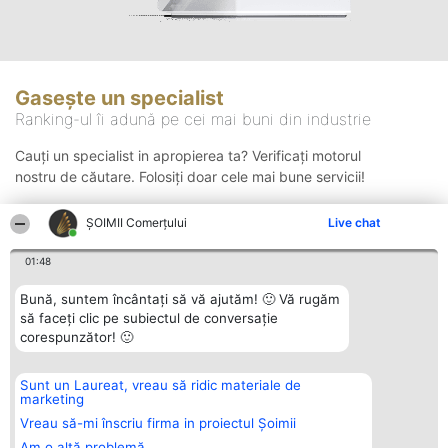
Gasește un specialist
Ranking-ul îi adună pe cei mai buni din industrie
Cauți un specialist in apropierea ta? Verificați motorul
nostru de căutare. Folosiți doar cele mai bune servicii!
ȘOIMII Comerțului
Live chat
Căutare
01:48
Bună, suntem încântați să vă ajutăm! 🙂 Vă rugăm
să faceți clic pe subiectul de conversație
corespunzător! 🙂
Sunt un Laureat, vreau să ridic materiale de
Organizator Ranking
Plebiscyt
Contact
marketing
BRIGHT SOLUTIONS BR SRL
Câștigătorii
Contact
Aleea Timisul De Sus 2 Bl. A30
Lista Tuturor
Vreau să-mi înscriu firma in proiectul Șoimii
Sc. A Et. 4 Ap. 13 Cod 061952
Laureaților
Am o altă problemă
București
Reguli