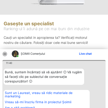
Gasește un specialist
Ranking-ul îi adună pe cei mai buni din industrie
Cauți un specialist in apropierea ta? Verificați motorul
nostru de căutare. Folosiți doar cele mai bune servicii!
ȘOIMII Comerțului
Live chat
Căutare
11:40
Bună, suntem încântați să vă ajutăm! 🙂 Vă rugăm
să faceți clic pe subiectul de conversație
corespunzător! 🙂
Sunt un Laureat, vreau să ridic materiale de
Organizator Ranking
Plebiscyt
Contact
marketing
BRIGHT SOLUTIONS BR SRL
Câștigătorii
Contact
Aleea Timisul De Sus 2 Bl. A30
Lista Tuturor
Vreau să-mi înscriu firma in proiectul Șoimii
Sc. A Et. 4 Ap. 13 Cod 061952
Laureaților
Am o altă problemă
București
Reguli