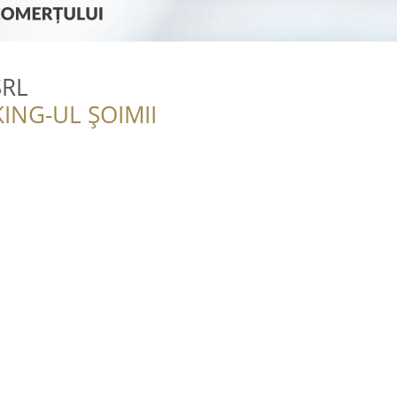
SRL
ING-UL ȘOIMII