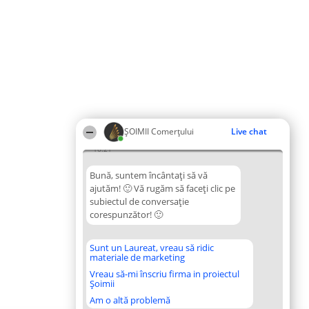
ȘOIMII Comerțului
Live chat
16:21
Bună, suntem încântați să vă
ajutăm! 🙂 Vă rugăm să faceți clic pe
subiectul de conversație
corespunzător! 🙂
Sunt un Laureat, vreau să ridic
materiale de marketing
Vreau să-mi înscriu firma in proiectul
Șoimii
Am o altă problemă