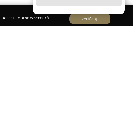
e succesul dumneavoastră.
Verificați
 piața din România,
BIGYO IMPEX SRL
a fost
 orientat operațiunile către comerțul cu amănuntul
especializate, axându-se în principal pe produse
a facilitat crearea unei oferte variate, adaptate
ților.
 Jos, în județul Harghita, compania a acumulat
 anilor, ce îi permite să identifice și să
in domeniul comerțului nealimentar. BIGYO