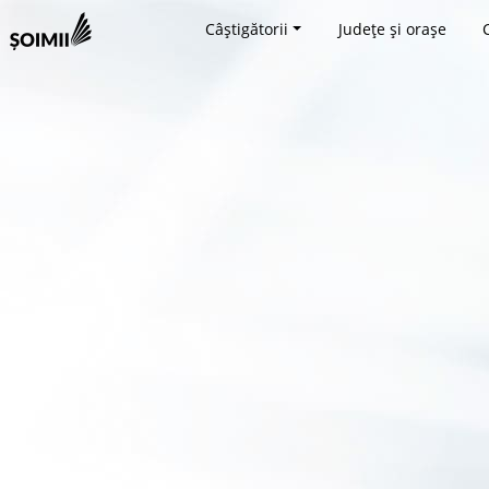
Câștigătorii
Județe și orașe