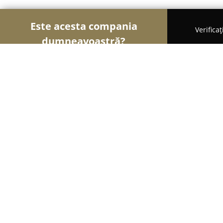
Este acesta compania
Verifica
dumneavoastră?
Șoimii Comerțului
Magazine Alimentare, Fructe 
BIGYO IMPEX SRL
9.2
(115)
Lunca de Jos, Lunca de Jos 537145
Afișează numărul de telefon