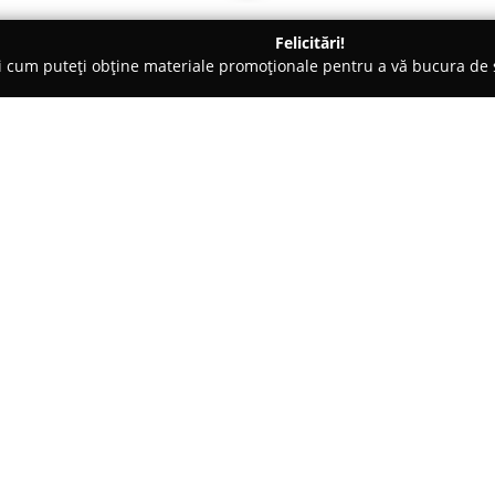
Felicitări!
ți cum puteți obține materiale promoționale pentru a vă bucura d
și Legume, Pet Shopuri - Harghita
BIGYO IMPEX SRL
Despre companie:
Cu o activitate îndelungată pe
înființată în anul 1993 și și-a
prin intermediul magazinelor n
nealimentare. Această abordare 
Arată mai multe >>
cerințelor diversificate ale clien
Sediată în localitatea Lunca de
experiență relevantă de-a lungul
răspundă rapid schimbărilor d