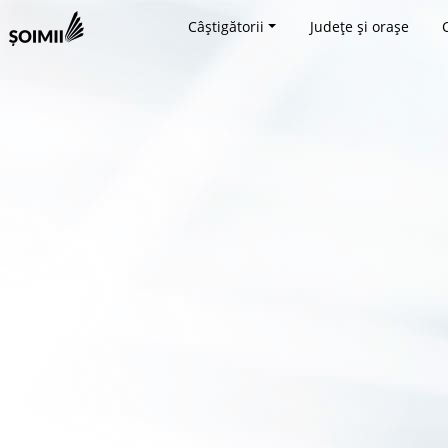
Câștigătorii
Județe și orașe