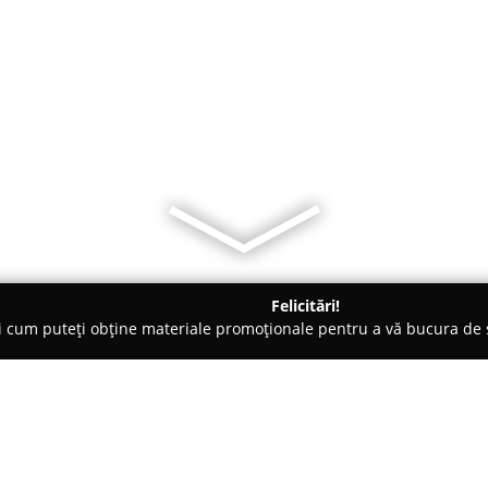
Felicitări!
ți cum puteți obține materiale promoționale pentru a vă bucura d
i Legume, Pet Shopuri - Ploieşti
Zoocenter