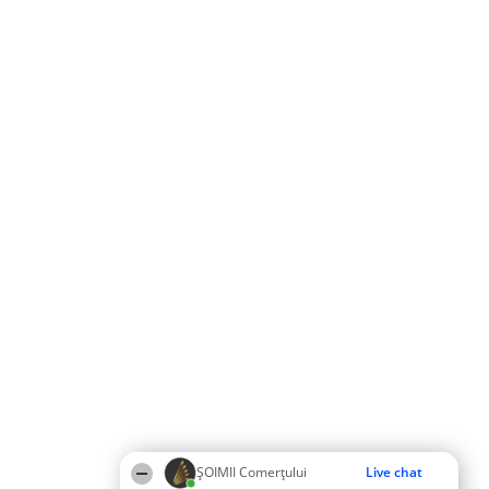
ȘOIMII Comerțului
Live chat