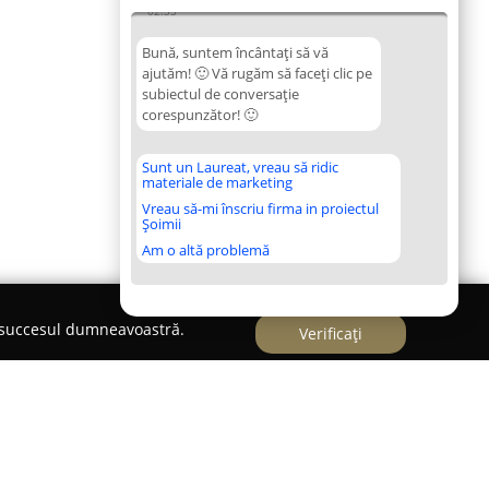
02:35
Bună, suntem încântați să vă
ajutăm! 🙂 Vă rugăm să faceți clic pe
subiectul de conversație
corespunzător! 🙂
Sunt un Laureat, vreau să ridic
materiale de marketing
Vreau să-mi înscriu firma in proiectul
Șoimii
Am o altă problemă
e succesul dumneavoastră.
Verificați