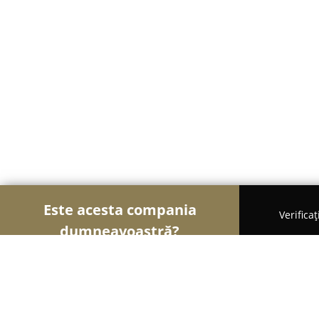
Este acesta compania
Verifica
dumneavoastră?
Șoimii Comerțului
Magazine Alimentare, Fructe ș