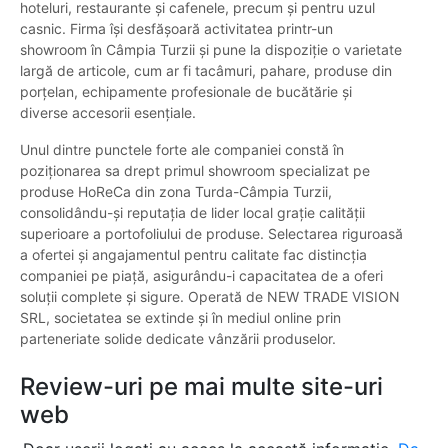
hoteluri, restaurante și cafenele, precum și pentru uzul
casnic. Firma își desfășoară activitatea printr-un
showroom în Câmpia Turzii și pune la dispoziție o varietate
largă de articole, cum ar fi tacâmuri, pahare, produse din
porțelan, echipamente profesionale de bucătărie și
diverse accesorii esențiale.
Unul dintre punctele forte ale companiei constă în
poziționarea sa drept primul showroom specializat pe
produse HoReCa din zona Turda-Câmpia Turzii,
consolidându-și reputația de lider local grație calității
superioare a portofoliului de produse. Selectarea riguroasă
a ofertei și angajamentul pentru calitate fac distincția
companiei pe piață, asigurându-i capacitatea de a oferi
soluții complete și sigure. Operată de NEW TRADE VISION
SRL, societatea se extinde și în mediul online prin
parteneriate solide dedicate vânzării produselor.
Review-uri pe mai multe site-uri
web