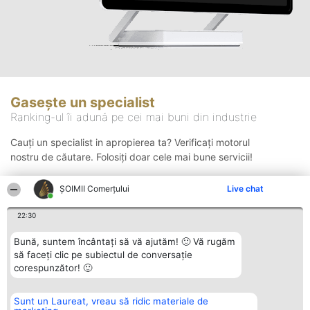
Gasește un specialist
Ranking-ul îi adună pe cei mai buni din industrie
Cauți un specialist in apropierea ta? Verificați motorul
nostru de căutare. Folosiți doar cele mai bune servicii!
ȘOIMII Comerțului
Live chat
Căutare
22:30
Bună, suntem încântați să vă ajutăm! 🙂 Vă rugăm
să faceți clic pe subiectul de conversație
corespunzător! 🙂
Sunt un Laureat, vreau să ridic materiale de
Organizator Ranking
Plebiscyt
Contact