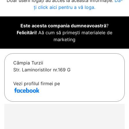
Doar userii logați au acces la această informație.
Da-
ți click aici pentru a vă loga.
Este acesta compania dumneavoastră
?
Felicitări!
Aă cum să primești materialele de
marketing
Câmpia Turzii
Str. Laminoristilor nr.169 G
Vezi profilul firmei pe