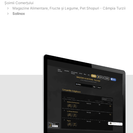
Șoimii Comerțului
Magazine Alimentare, Fructe și Legume, Pet Shopuri - Câmpia Turzii
Solinox