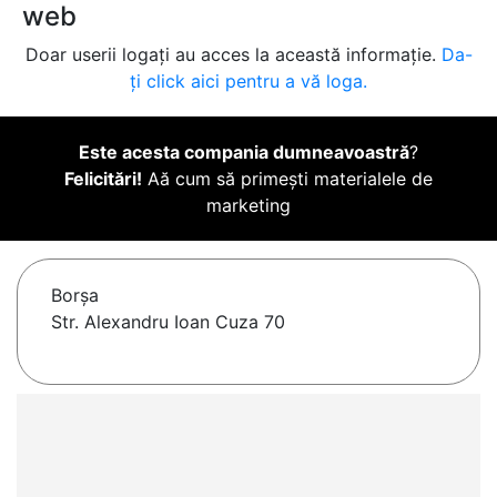
web
Doar userii logați au acces la această informație.
Da-
ți click aici pentru a vă loga.
Este acesta compania dumneavoastră
?
Felicitări!
Aă cum să primești materialele de
marketing
Borşa
Str. Alexandru Ioan Cuza 70