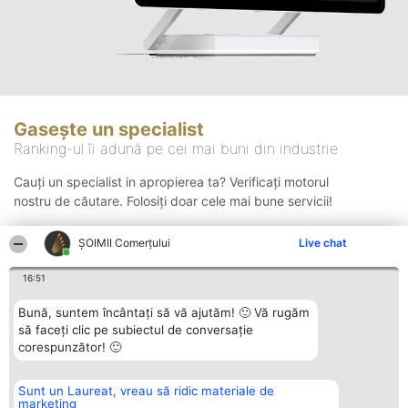
Gasește un specialist
Ranking-ul îi adună pe cei mai buni din industrie
Cauți un specialist in apropierea ta? Verificați motorul
nostru de căutare. Folosiți doar cele mai bune servicii!
ȘOIMII Comerțului
Live chat
Căutare
16:51
Bună, suntem încântați să vă ajutăm! 🙂 Vă rugăm
să faceți clic pe subiectul de conversație
corespunzător! 🙂
Sunt un Laureat, vreau să ridic materiale de
Organizator Ranking
Plebiscyt
Contact
marketing
BRIGHT SOLUTIONS BR SRL
Câștigătorii
Contact