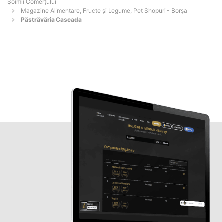
Șoimii Comerțului
Magazine Alimentare, Fructe și Legume, Pet Shopuri - Borşa
Păstrăvăria Cascada