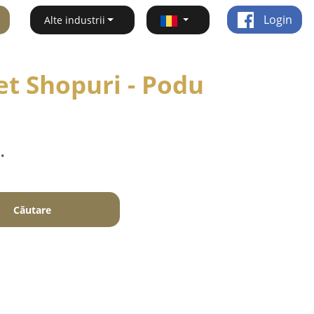
Login
Alte industrii
et Shopuri - Podu
.
Căutare