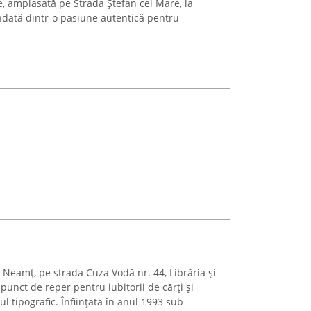
e, amplasată pe Strada Ștefan cel Mare, la
ndată dintr-o pasiune autentică pentru
u Neamț, pe strada Cuza Vodă nr. 44, Librăria și
punct de reper pentru iubitorii de cărți și
ul tipografic. Înființată în anul 1993 sub