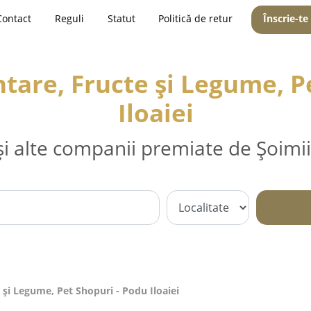
Contact
Reguli
Statut
Politică de retur
Înscrie-te
are, Fructe și Legume, P
Iloaiei
și alte companii premiate de Șoimii
și Legume, Pet Shopuri - Podu Iloaiei