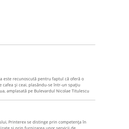
na este recunoscută pentru faptul că oferă o
 cafea și ceai, plasându-se într-un spațiu
ua, amplasată pe Bulevardul Nicolae Titulescu
slui, Printerex se distinge prin competența în
zate și prin furnizarea unor servicii de