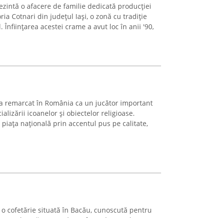
ezintă o afacere de familie dedicată producției
ria Cotnari din județul Iași, o zonă cu tradiție
 Înființarea acestei crame a avut loc în anii '90,
-a remarcat în România ca un jucător important
alizării icoanelor și obiectelor religioase.
 piața națională prin accentul pus pe calitate,
e o cofetărie situată în Bacău, cunoscută pentru