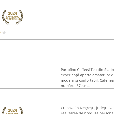
Portofino Coffee&Tea din Slati
experiență aparte amatorilor de
modern și confortabil. Cafenea
numărul 37, se ...
Cu baza în Negrești, județul Va
realizarea de produse personali