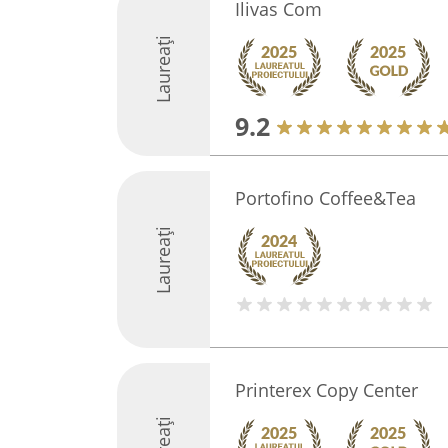
Ilivas Com
Laureați
9.2
Portofino Coffee&Tea
Laureați
Printerex Copy Center