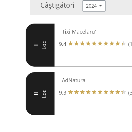
Câștigători
2024
Tixi Macelaru'
9.4
(
Loc
I
AdNatura
9.3
(
Loc
II