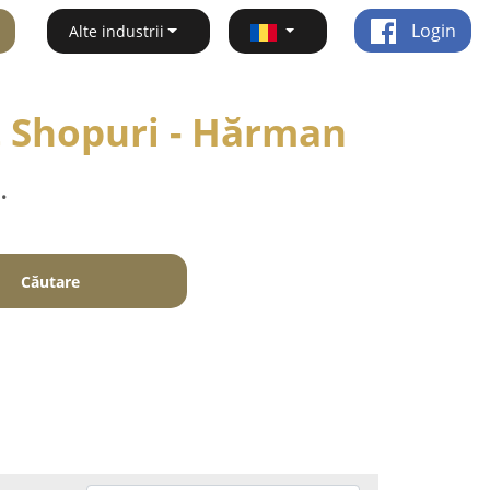
Login
Alte industrii
t Shopuri - Hărman
.
Căutare