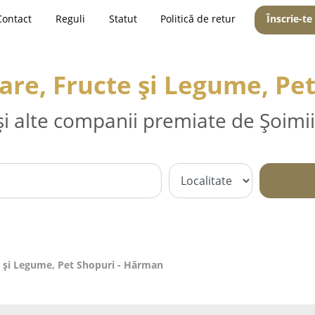
Contact
Reguli
Statut
Politică de retur
Înscrie-te
re, Fructe și Legume, Pe
și alte companii premiate de Șoimii
 și Legume, Pet Shopuri - Hărman