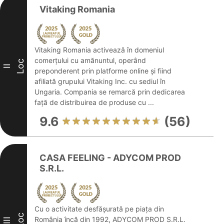
Vitaking Romania
Vitaking Romania activează în domeniul
comerțului cu amănuntul, operând
Loc
II
preponderent prin platforme online și fiind
afiliată grupului Vitaking Inc. cu sediul în
Ungaria. Compania se remarcă prin dedicarea
față de distribuirea de produse cu ...
9.6
(56)
CASA FEELING - ADYCOM PROD
S.R.L.
Cu o activitate desfășurată pe piața din
Loc
România încă din 1992, ADYCOM PROD S.R.L.
III