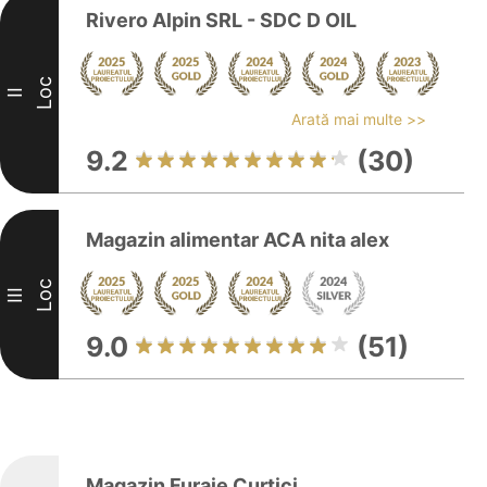
Rivero Alpin SRL - SDC D OIL
Loc
II
Arată mai multe >>
9.2
(30)
Magazin alimentar ACA nita alex
Loc
III
9.0
(51)
Magazin Furaje Curtici