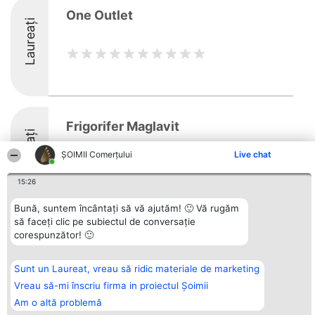
One Outlet
Laureați
Frigorifer Maglavit
Laureați
ȘOIMII Comerțului
Live chat
9.7
15:26
Bună, suntem încântați să vă ajutăm! 🙂 Vă rugăm
să faceți clic pe subiectul de conversație
corespunzător! 🙂
Organizator Ranking
Plebiscyt
Contact
BRIGHT SOLUTIONS BR SRL
Câștigătorii
Contact
Aleea Timisul De Sus 2 Bl. A30
Lista Tuturor
Sc. A Et. 4 Ap. 13 Cod 061952
Laureaților
Sunt un Laureat, vreau să ridic materiale de marketing
București
Reguli
Vreau să-mi înscriu firma in proiectul Șoimii
CUI 36737675
Statut
tel: +40 770 990 492
Politica de
Am o altă problemă
confidențialitate