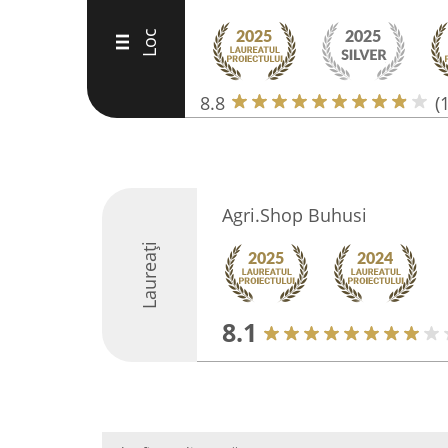
Loc
III
8.8
(
Agri.Shop Buhusi
Laureați
8.1