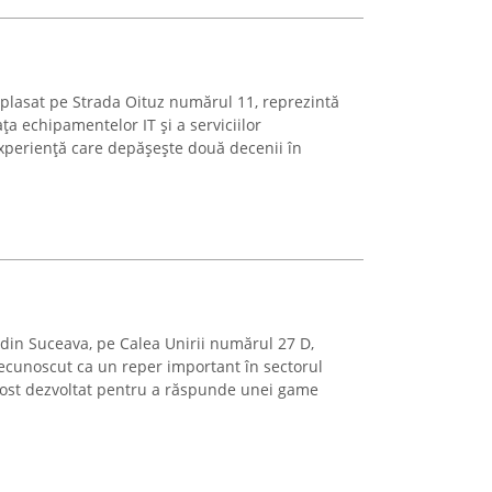
asat pe Strada Oituz numărul 11, reprezintă
ța echipamentelor IT și a serviciilor
experiență care depășește două decenii în
ă din Suceava, pe Calea Unirii numărul 27 D,
ecunoscut ca un reper important în sectorul
fost dezvoltat pentru a răspunde unei game