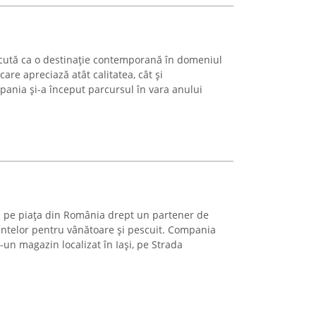
scută ca o destinație contemporană în domeniul
care apreciază atât calitatea, cât și
ania și-a început parcursul în vara anului
ă pe piața din România drept un partener de
ntelor pentru vânătoare și pescuit. Compania
r-un magazin localizat în Iași, pe Strada