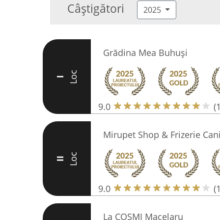
Câștigători
2025
Grădina Mea Buhuși
Loc
I
9.0
(
Mirupet Shop & Frizerie Can
Loc
II
9.0
(
La COSMI Macelaru