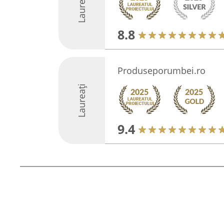
Laureați
8.8
Produseporumbei.ro
Laureați
9.4