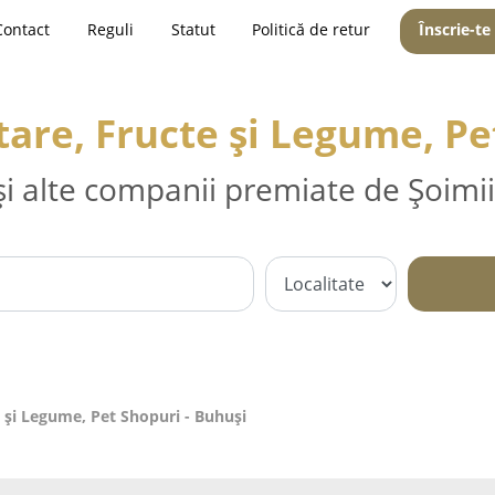
Contact
Reguli
Statut
Politică de retur
Înscrie-te
re, Fructe și Legume, Pe
și alte companii premiate de Șoimii
 și Legume, Pet Shopuri - Buhuşi