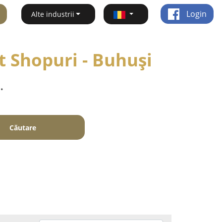
Login
Alte industrii
t Shopuri - Buhuşi
.
Căutare