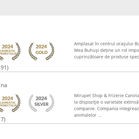
Amplasat în centrul orașului B
Mea Buhuși deține un rol impor
cuprinzătoare de produse specia
191)
ina
Mirupet Shop & Frizerie Canina 
la dispoziție o varietate extins
companie. Compania integreaz
animalelor ...
17)