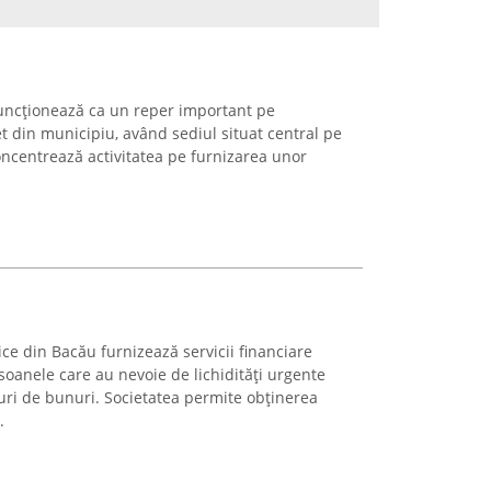
ncționează ca un reper important pe
t din municipiu, având sediul situat central pe
oncentrează activitatea pe furnizarea unor
 din Bacău furnizează servicii financiare
rsoanele care au nevoie de lichidități urgente
uri de bunuri. Societatea permite obținerea
.