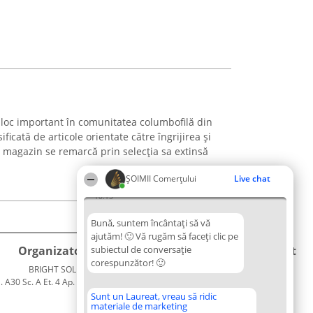
oc important în comunitatea columbofilă din
icată de articole orientate către îngrijirea și
magazin se remarcă prin selecția sa extinsă
ȘOIMII Comerțului
Live chat
10:15
Bună, suntem încântați să vă
ajutăm! 🙂 Vă rugăm să faceți clic pe
Organizator Ranking
subiectul de conversație
Plebiscyt
Contact
corespunzător! 🙂
BRIGHT SOLUTIONS BR SRL
Câștigătorii
Contact
. A30 Sc. A Et. 4 Ap. 13 Cod 061952
Lista
București
Tuturor
Sunt un Laureat, vreau să ridic
materiale de marketing
CUI 36737675
Laureaților