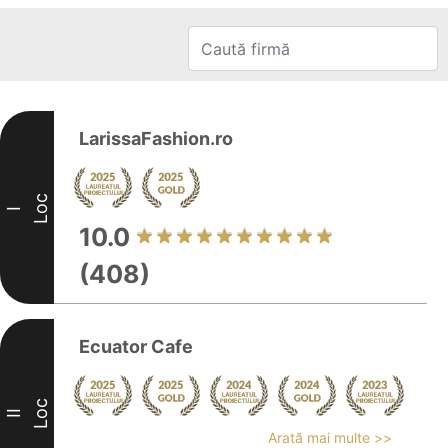
LarissaFashion.ro
Loc
I
10.0
(408)
Ecuator Cafe
Loc
II
Arată mai multe >>