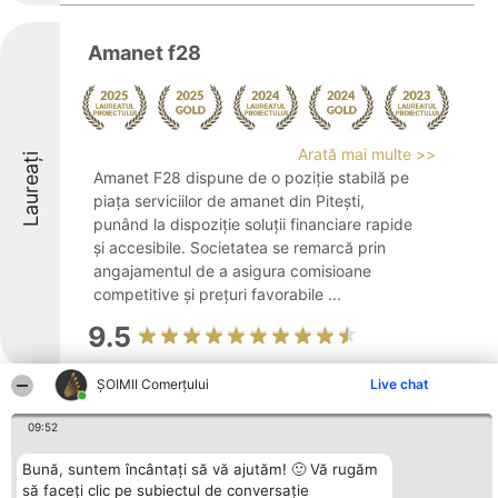
Amanet f28
Arată mai multe >>
Laureați
Amanet F28 dispune de o poziție stabilă pe
piața serviciilor de amanet din Pitești,
punând la dispoziție soluții financiare rapide
și accesibile. Societatea se remarcă prin
angajamentul de a asigura comisioane
competitive și prețuri favorabile ...
9.5
ȘOIMII Comerțului
Live chat
Vinmag
09:52
Laureați
Bună, suntem încântați să vă ajutăm! 🙂 Vă rugăm
să faceți clic pe subiectul de conversație