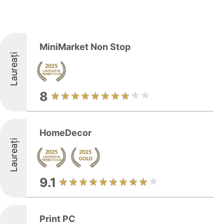
MiniMarket Non Stop
Laureați
8
HomeDecor
Laureați
9.1
Print PC