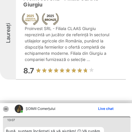
Giurgiu
Laureați
Proinvest SRL - Filiala CLAAS Giurgiu
reprezintă un jucător de referință în sectorul
utilajelor agricole din România, punând la
dispoziția fermierilor o ofertă completă de
echipamente moderne. Filiala din Giurgiu a
companiei furnizează o selecție ...
8.7
Alte firme din zonă
ȘOIMII Comerțului
Live chat
13:07
Organizator Ranking
Plebiscyt
Contact
Bună, suntem încântați să vă ajutăm! 🙂 Vă rugăm